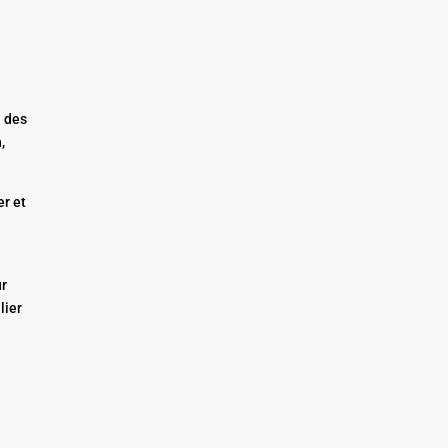
n des
,
er et
ur
lier