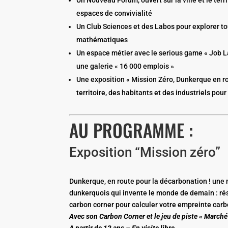
espaces de convivialité
Un Club Sciences et des Labos pour explorer to
mathématiques
Un espace métier avec le serious game « Job L
une galerie « 16 000 emplois »
Une exposition « Mission Zéro, Dunkerque en ro
territoire, des habitants et des industriels pou
AU PROGRAMME :
Exposition “Mission zéro”
Dunkerque, en route pour la décarbonation ! une no
dunkerquois qui invente le monde de demain : résili
carbon corner pour calculer votre empreinte carbo
Avec son Carbon Corner et le jeu de piste « Marché
A partir de 12 ans – En visite libre