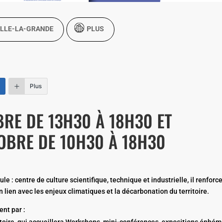
LLE-LA-GRANDE
PLUS
Plus
BRE DE 13H30 À 18H30 ET
OBRE DE 10H30 À 18H30
 : centre de culture scientifique, technique et industrielle, il renforc
lien avec les enjeux climatiques et la décarbonation du territoire.
nt par :
ritoire, qui accueillera Workshops, mini-conférences, expositions éphém