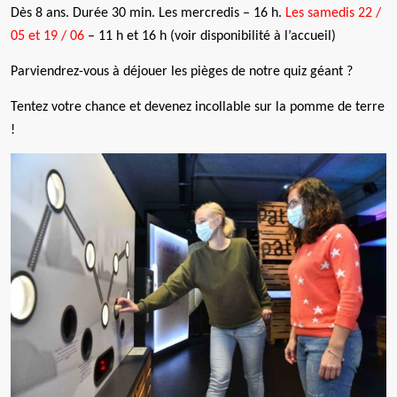
D
è
s 8 ans
.
Dur
ée 30 min. Les mercredis – 16 h.
Les samedis 22 /
05 et 19 / 06
–
11 h et 16 h (voir disponibilité à l’accueil)
Parviendrez-vous
à d
éjouer les pi
è
ges de notre quiz géant ?
Tentez votre chance et devenez incollable sur la pomme de terre
!