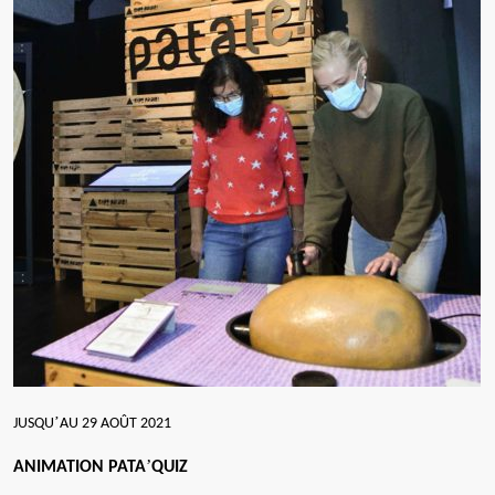
’
JUSQU
AU 29 AO
Û
T 2021
’
ANIMATION PATA
QUIZ