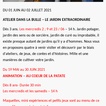
DU 01 JUIN AU 02 JUILLET 2021
ATELIER DANS LA BULLE – LE JARDIN EXTRAORDINAIRE
Dès 3 ans.
Les mercredis 2 ; 9 et 23 / 06
– 14 h. Jardin potager,
jardin des sens ou de sorci
è
re, jardin de cur
é ou improbable, il
existe presque autant de jardins qu
’
il y a d
’
hommes. Nous vous
en proposons quatre
à
venir visiter et découvrir par le biais
d
’
ateliers, de jeux, de contes et d
’
histoires. Mille et une
mani
è
res de cultiver votre jardin.
Du 19 MAI au 30 JUIN 2021
ANIMATION – AU COEUR DE LA PATATE
Dès 8 ans- Durée 30 min
Les mercredis et les samedis – 14 h
Maquettes, mini expériences et petits jeux sont au menu de ce