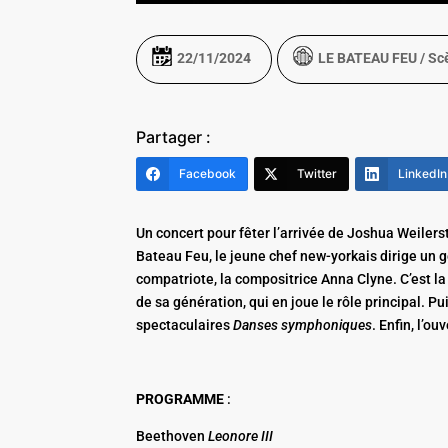
22/11/2024
LE BATEAU FEU / Sc
Partager :
Facebook
Twitter
LinkedIn
Un concert pour fêter l’arrivée de Joshua Weilerst
Bateau Feu, le jeune chef new-yorkais dirige un
compatriote, la compositrice Anna Clyne. C’est l
de sa génération, qui en joue le rôle principal. 
spectaculaires
Danses symphoniques
. Enfin, l’ou
PROGRAMME
:
Beethoven
Leonore III