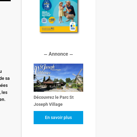
Annonce
au
 de sa
mées
 les
Découvrez le Parc St
en.
Joseph Village
En savoir plus