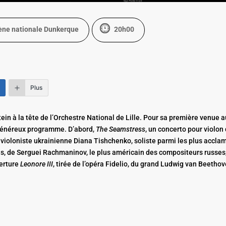
ène nationale Dunkerque
20h00
Plus
ein à la tête de l’Orchestre National de Lille. Pour sa première venue 
 généreux programme. D’abord,
The Seamstress
, un concerto pour violon
a violoniste ukrainienne Diana Tishchenko, soliste parmi les plus accla
Puis, de Serguei Rachmaninov, le plus américain des compositeurs russes,
verture
Leonore III
, tirée de l’opéra Fidelio, du grand Ludwig van Beethov