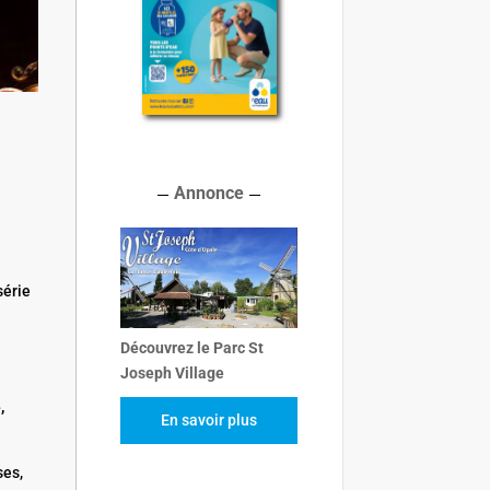
Annonce
série
Découvrez le Parc St
Joseph Village
,
En savoir plus
ses,