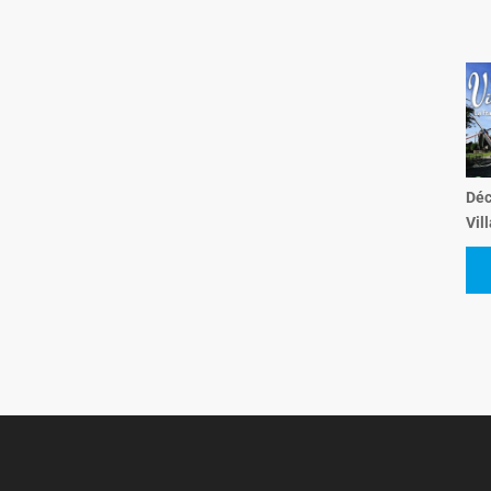
Déc
Vil